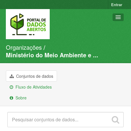
Entrar
Organizações
Conjuntos de dados
Ministério do Meio Ambiente e ...
Organizações
Grupos
Conjuntos de dados
Sobre
Fluxo de Atividades
Sobre