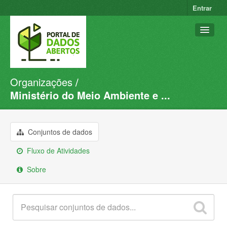
Entrar
Organizações
Conjuntos de dados
Ministério do Meio Ambiente e ...
Organizações
Grupos
Conjuntos de dados
Sobre
Fluxo de Atividades
Sobre