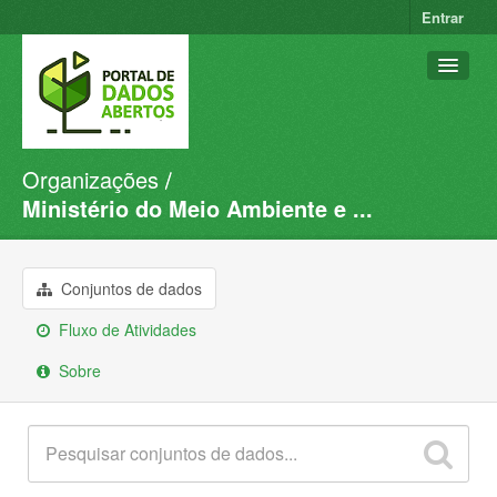
Entrar
Organizações
Conjuntos de dados
Ministério do Meio Ambiente e ...
Organizações
Grupos
Conjuntos de dados
Sobre
Fluxo de Atividades
Sobre