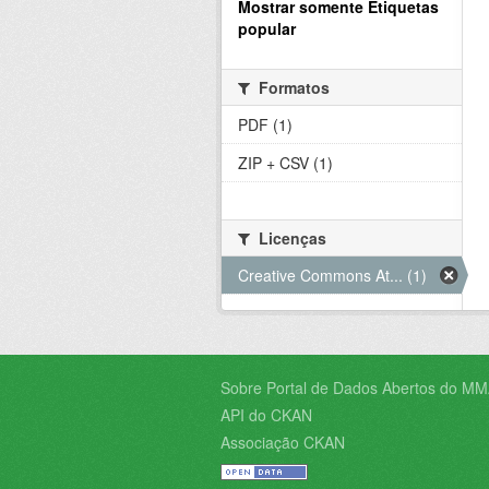
Mostrar somente Etiquetas
popular
Formatos
PDF (1)
ZIP + CSV (1)
Licenças
Creative Commons At... (1)
Sobre Portal de Dados Abertos do MM
API do CKAN
Associação CKAN