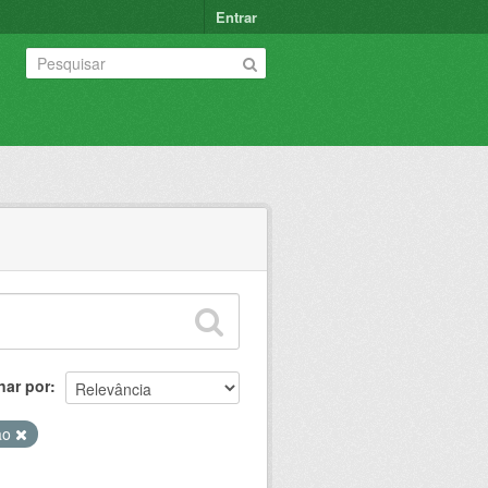
Entrar
nar por
ão