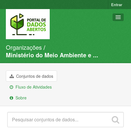
Entrar
Organizações
Conjuntos de dados
Ministério do Meio Ambiente e ...
Organizações
Grupos
Conjuntos de dados
Sobre
Fluxo de Atividades
Sobre