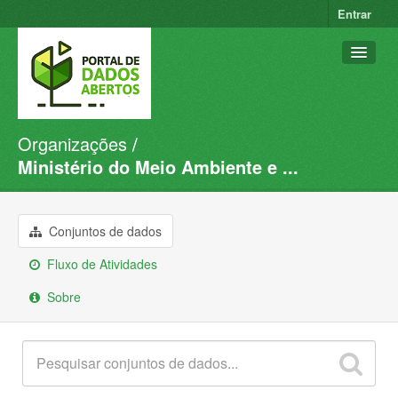
Entrar
Organizações
Conjuntos de dados
Ministério do Meio Ambiente e ...
Organizações
Grupos
Conjuntos de dados
Sobre
Fluxo de Atividades
Sobre