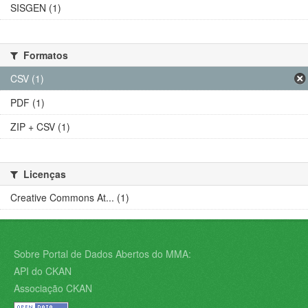
SISGEN (1)
Formatos
CSV (1)
PDF (1)
ZIP + CSV (1)
Licenças
Creative Commons At... (1)
Sobre Portal de Dados Abertos do MMA:
API do CKAN
Associação CKAN