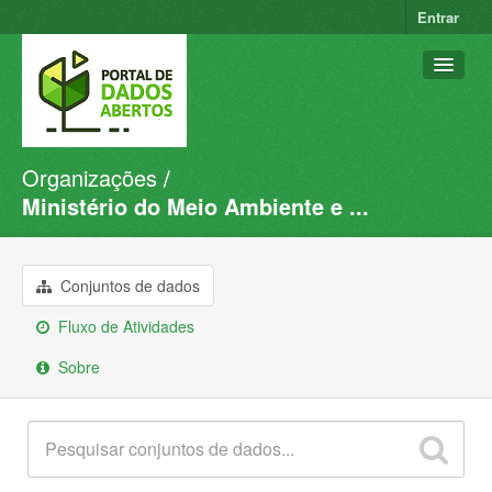
Entrar
Organizações
Conjuntos de dados
Ministério do Meio Ambiente e ...
Organizações
Grupos
Conjuntos de dados
Sobre
Fluxo de Atividades
Sobre