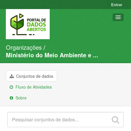
Entrar
Organizações
Conjuntos de dados
Ministério do Meio Ambiente e ...
Organizações
Grupos
Conjuntos de dados
Sobre
Fluxo de Atividades
Sobre