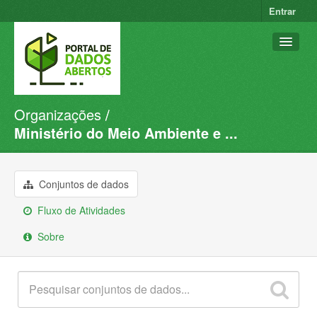
Entrar
Organizações
Conjuntos de dados
Ministério do Meio Ambiente e ...
Organizações
Grupos
Conjuntos de dados
Sobre
Fluxo de Atividades
Sobre