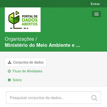
Entrar
Organizações
Conjuntos de dados
Ministério do Meio Ambiente e ...
Organizações
Grupos
Conjuntos de dados
Sobre
Fluxo de Atividades
Sobre