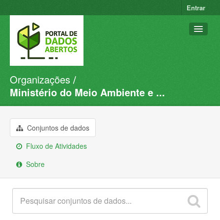
Entrar
Organizações
Conjuntos de dados
Ministério do Meio Ambiente e ...
Organizações
Grupos
Conjuntos de dados
Sobre
Fluxo de Atividades
Sobre