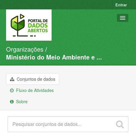
Entrar
Organizações
Conjuntos de dados
Ministério do Meio Ambiente e ...
Organizações
Grupos
Conjuntos de dados
Sobre
Fluxo de Atividades
Sobre