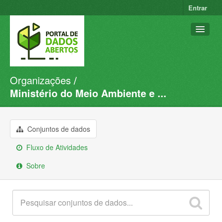
Entrar
Organizações
Conjuntos de dados
Ministério do Meio Ambiente e ...
Organizações
Grupos
Conjuntos de dados
Sobre
Fluxo de Atividades
Sobre