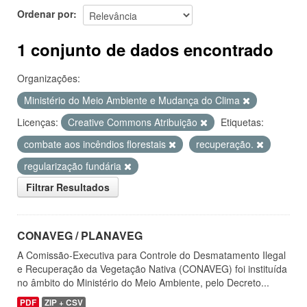
Ordenar por
1 conjunto de dados encontrado
Organizações:
Ministério do Meio Ambiente e Mudança do Clima
Licenças:
Creative Commons Atribuição
Etiquetas:
combate aos incêndios florestais
recuperação.
regularização fundária
Filtrar Resultados
CONAVEG / PLANAVEG
A Comissão-Executiva para Controle do Desmatamento Ilegal
e Recuperação da Vegetação Nativa (CONAVEG) foi instituída
no âmbito do Ministério do Meio Ambiente, pelo Decreto...
PDF
ZIP + CSV