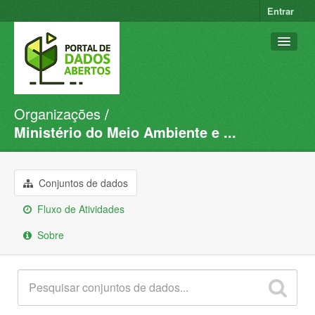
Entrar
Organizações
Conjuntos de dados
Ministério do Meio Ambiente e ...
Organizações
Grupos
Conjuntos de dados
Sobre
Fluxo de Atividades
Sobre