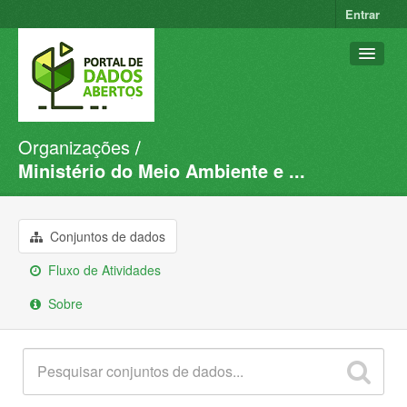
Entrar
Organizações
Conjuntos de dados
Ministério do Meio Ambiente e ...
Organizações
Grupos
Conjuntos de dados
Sobre
Fluxo de Atividades
Sobre