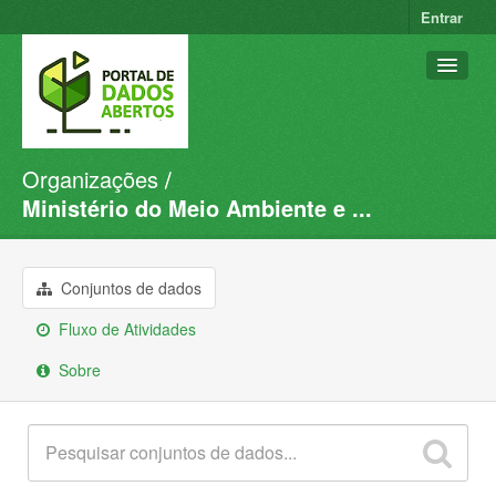
Entrar
Organizações
Conjuntos de dados
Ministério do Meio Ambiente e ...
Organizações
Grupos
Conjuntos de dados
Sobre
Fluxo de Atividades
Sobre