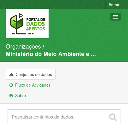
Entrar
Organizações
Conjuntos de dados
Ministério do Meio Ambiente e ...
Organizações
Grupos
Conjuntos de dados
Sobre
Fluxo de Atividades
Sobre