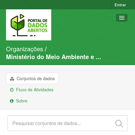
Entrar
Organizações
Conjuntos de dados
Ministério do Meio Ambiente e ...
Organizações
Grupos
Conjuntos de dados
Sobre
Fluxo de Atividades
Sobre