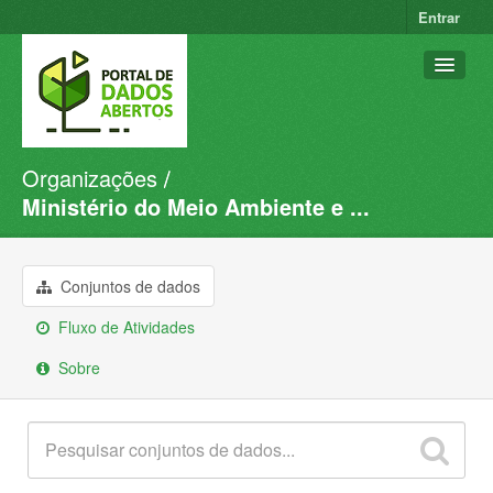
Entrar
Organizações
Conjuntos de dados
Ministério do Meio Ambiente e ...
Organizações
Grupos
Conjuntos de dados
Sobre
Fluxo de Atividades
Sobre