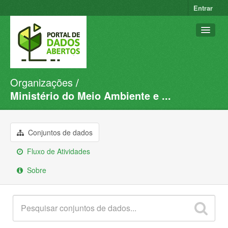
Entrar
Organizações
Conjuntos de dados
Ministério do Meio Ambiente e ...
Organizações
Grupos
Conjuntos de dados
Sobre
Fluxo de Atividades
Sobre