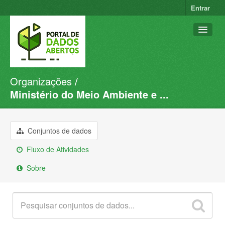
Entrar
Organizações
Conjuntos de dados
Ministério do Meio Ambiente e ...
Organizações
Grupos
Conjuntos de dados
Sobre
Fluxo de Atividades
Sobre