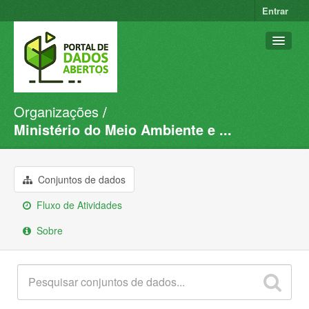
Entrar
Organizações
Conjuntos de dados
Ministério do Meio Ambiente e ...
Organizações
Grupos
Conjuntos de dados
Sobre
Fluxo de Atividades
Sobre