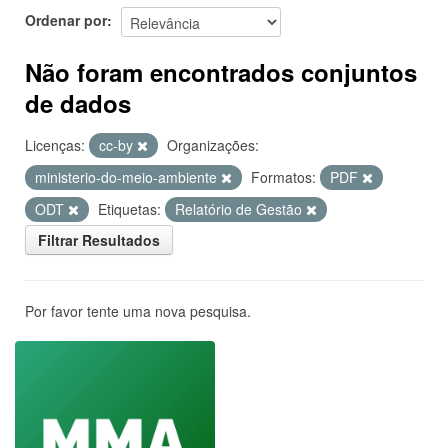
Ordenar por
Não foram encontrados conjuntos
de dados
Licenças:
cc-by
Organizações:
ministerio-do-meio-ambiente
Formatos:
PDF
ODT
Etiquetas:
Relatório de Gestão
Filtrar Resultados
Por favor tente uma nova pesquisa.