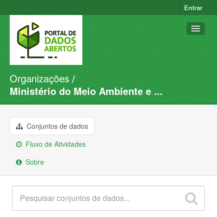
Entrar
Organizações
Conjuntos de dados
Ministério do Meio Ambiente e ...
Organizações
Grupos
Conjuntos de dados
Sobre
Fluxo de Atividades
Sobre