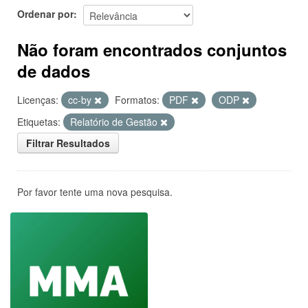
Ordenar por
Não foram encontrados conjuntos
de dados
Licenças:
cc-by
Formatos:
PDF
ODP
Etiquetas:
Relatório de Gestão
Filtrar Resultados
Por favor tente uma nova pesquisa.