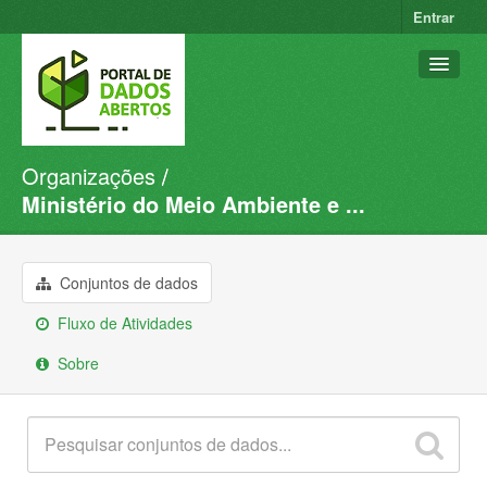
Entrar
Organizações
Conjuntos de dados
Ministério do Meio Ambiente e ...
Organizações
Grupos
Conjuntos de dados
Sobre
Fluxo de Atividades
Sobre