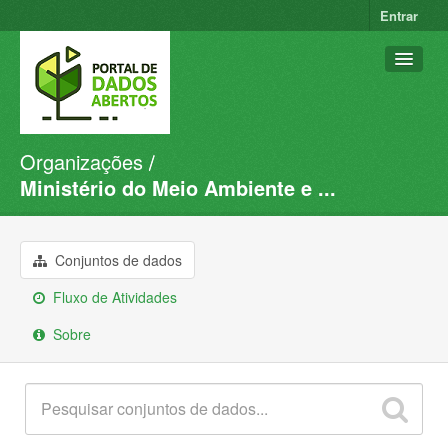
Entrar
Organizações
Conjuntos de dados
Ministério do Meio Ambiente e ...
Organizações
Grupos
Conjuntos de dados
Sobre
Fluxo de Atividades
Sobre