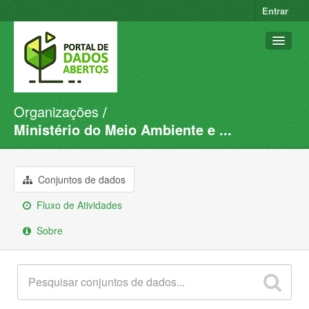
Entrar
Organizações
Conjuntos de dados
Ministério do Meio Ambiente e ...
Organizações
Grupos
Conjuntos de dados
Sobre
Fluxo de Atividades
Sobre