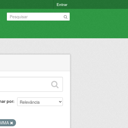
Entrar
nar por
MMA