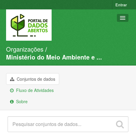
Entrar
Organizações
Conjuntos de dados
Ministério do Meio Ambiente e ...
Organizações
Grupos
Conjuntos de dados
Sobre
Fluxo de Atividades
Sobre