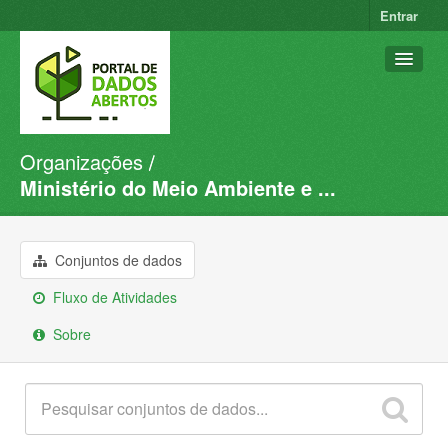
Entrar
Organizações
Conjuntos de dados
Ministério do Meio Ambiente e ...
Organizações
Grupos
Conjuntos de dados
Sobre
Fluxo de Atividades
Sobre