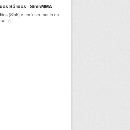
uos Sólidos - Sinir/MMA
dos (Sinir) é um instrumento da
al nº...