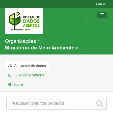
Entrar
Organizações
Conjuntos de dados
Ministério do Meio Ambiente e ...
Organizações
Grupos
Conjuntos de dados
Sobre
Fluxo de Atividades
Sobre