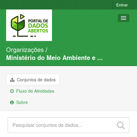
Entrar
Organizações
Conjuntos de dados
Ministério do Meio Ambiente e ...
Organizações
Grupos
Conjuntos de dados
Sobre
Fluxo de Atividades
Sobre