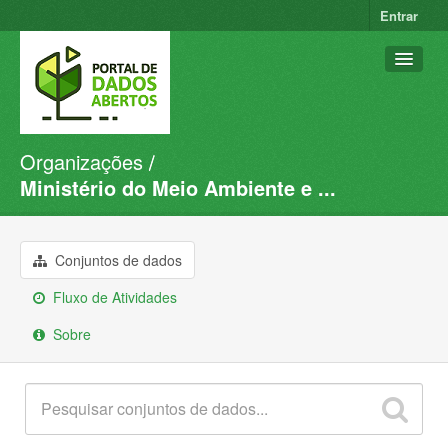
Entrar
Organizações
Conjuntos de dados
Ministério do Meio Ambiente e ...
Organizações
Grupos
Conjuntos de dados
Sobre
Fluxo de Atividades
Sobre