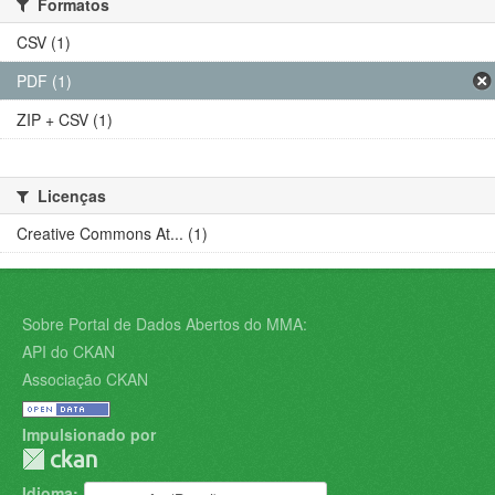
Formatos
CSV (1)
PDF (1)
ZIP + CSV (1)
Licenças
Creative Commons At... (1)
Sobre Portal de Dados Abertos do MMA:
API do CKAN
Associação CKAN
Impulsionado por
Idioma