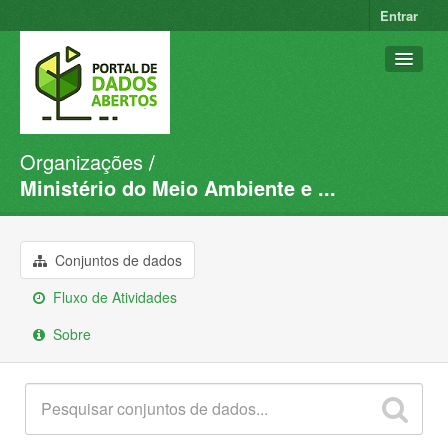
Entrar
Organizações
Conjuntos de dados
Ministério do Meio Ambiente e ...
Organizações
Grupos
Conjuntos de dados
Sobre
Fluxo de Atividades
Sobre