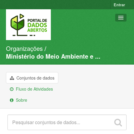
Entrar
Organizações
Conjuntos de dados
Ministério do Meio Ambiente e ...
Organizações
Grupos
Conjuntos de dados
Sobre
Fluxo de Atividades
Sobre