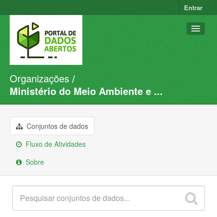
Entrar
Organizações
Conjuntos de dados
Ministério do Meio Ambiente e ...
Organizações
Grupos
Conjuntos de dados
Sobre
Fluxo de Atividades
Sobre