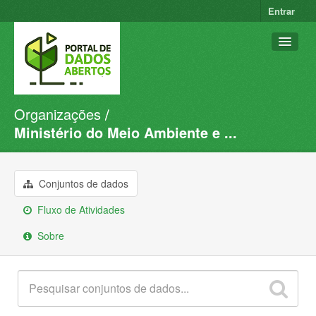
Entrar
Organizações
Conjuntos de dados
Ministério do Meio Ambiente e ...
Organizações
Grupos
Conjuntos de dados
Sobre
Fluxo de Atividades
Sobre