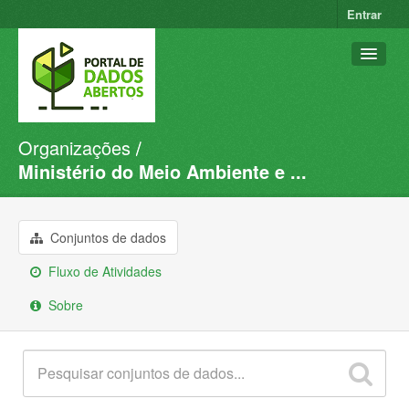
Entrar
Organizações
Conjuntos de dados
Ministério do Meio Ambiente e ...
Organizações
Grupos
Conjuntos de dados
Sobre
Fluxo de Atividades
Sobre