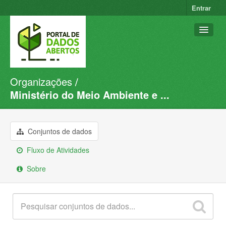
Entrar
Organizações
Conjuntos de dados
Ministério do Meio Ambiente e ...
Organizações
Grupos
Conjuntos de dados
Sobre
Fluxo de Atividades
Sobre