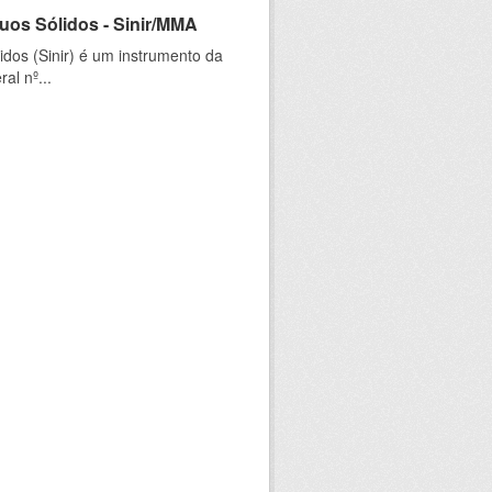
uos Sólidos - Sinir/MMA
dos (Sinir) é um instrumento da
al nº...