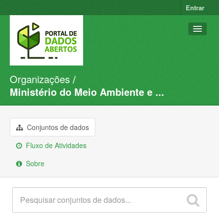
Entrar
Organizações
Conjuntos de dados
Ministério do Meio Ambiente e ...
Organizações
Grupos
Conjuntos de dados
Sobre
Fluxo de Atividades
Sobre