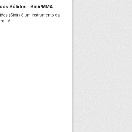
uos Sólidos - Sinir/MMA
dos (Sinir) é um instrumento da
al nº...