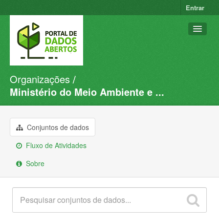
Entrar
Organizações
Conjuntos de dados
Ministério do Meio Ambiente e ...
Organizações
Grupos
Conjuntos de dados
Sobre
Fluxo de Atividades
Sobre