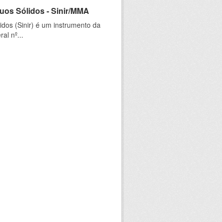
uos Sólidos - Sinir/MMA
dos (Sinir) é um instrumento da
al nº...