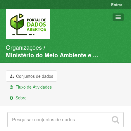
Entrar
Organizações
Conjuntos de dados
Ministério do Meio Ambiente e ...
Organizações
Grupos
Conjuntos de dados
Sobre
Fluxo de Atividades
Sobre