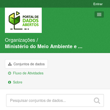
Entrar
Organizações
Conjuntos de dados
Ministério do Meio Ambiente e ...
Organizações
Grupos
Conjuntos de dados
Sobre
Fluxo de Atividades
Sobre