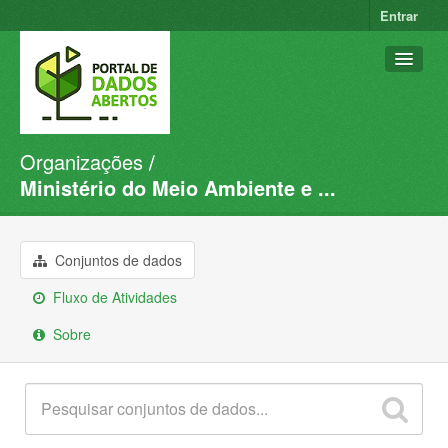
Entrar
Organizações
Conjuntos de dados
Ministério do Meio Ambiente e ...
Organizações
Grupos
Conjuntos de dados
Sobre
Fluxo de Atividades
Sobre