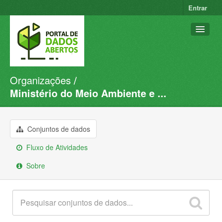
Entrar
Organizações
Conjuntos de dados
Ministério do Meio Ambiente e ...
Organizações
Grupos
Conjuntos de dados
Sobre
Fluxo de Atividades
Sobre