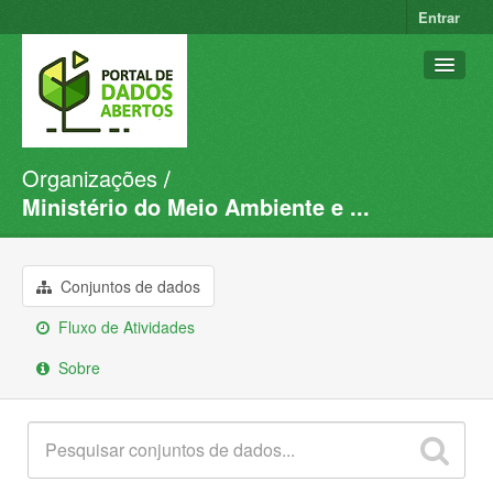
Entrar
Organizações
Conjuntos de dados
Ministério do Meio Ambiente e ...
Organizações
Grupos
Conjuntos de dados
Sobre
Fluxo de Atividades
Sobre